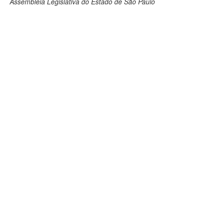
Assembleia Legislativa do Estado de São Paulo
Deputados Estaduais
Administração
Legislação
Agenda
Perguntas frequentes
Contato