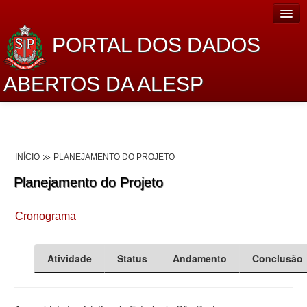
PORTAL DOS DADOS
ABERTOS DA ALESP
Home
Sobre o projeto
INÍCIO
PLANEJAMENTO DO PROJETO
Dados Abertos Alesp
Planejamento do Projeto
Lei de Acesso à Informação
Cronograma
Dados Governamentais Abertos
Planejamento
Atividade
Status
Andamento
Conclusão
Catálogo de dados
Processo Legislativo