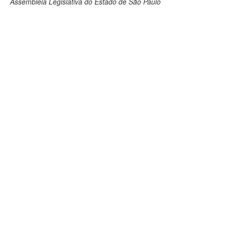
Assembleia Legislativa do Estado de São Paulo
Deputados Estaduais
Administração
Legislação
Agenda
Perguntas frequentes
Contato