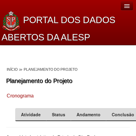
PORTAL DOS DADOS
ABERTOS DA ALESP
Home
Sobre o projeto
INÍCIO
PLANEJAMENTO DO PROJETO
Dados Abertos Alesp
Planejamento do Projeto
Lei de Acesso à Informação
Cronograma
Dados Governamentais Abertos
Planejamento
Atividade
Status
Andamento
Conclusão
Catálogo de dados
Processo Legislativo