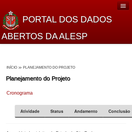
PORTAL DOS DADOS
ABERTOS DA ALESP
Home
Sobre o projeto
INÍCIO
PLANEJAMENTO DO PROJETO
Dados Abertos Alesp
Planejamento do Projeto
Lei de Acesso à Informação
Cronograma
Dados Governamentais Abertos
Planejamento
Atividade
Status
Andamento
Conclusão
Catálogo de dados
Processo Legislativo