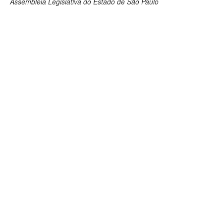
Assembleia Legislativa do Estado de São Paulo
Deputados Estaduais
Administração
Legislação
Agenda
Perguntas frequentes
Contato