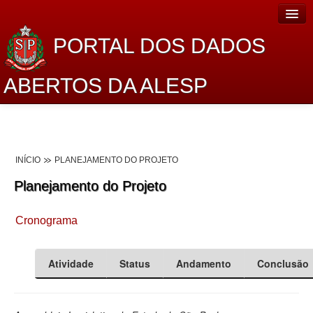
PORTAL DOS DADOS
ABERTOS DA ALESP
Home
Sobre o projeto
INÍCIO
PLANEJAMENTO DO PROJETO
Dados Abertos Alesp
Planejamento do Projeto
Lei de Acesso à Informação
Cronograma
Dados Governamentais Abertos
Planejamento
Atividade
Status
Andamento
Conclusão
Catálogo de dados
Processo Legislativo