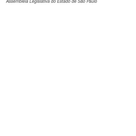
Assembleia Legislativa do Estado de São Paulo
Deputados Estaduais
Administração
Legislação
Agenda
Perguntas frequentes
Contato