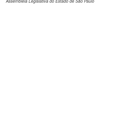
Assembleia Legislativa do Estado de São Paulo
Deputados Estaduais
Administração
Legislação
Agenda
Perguntas frequentes
Contato