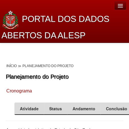
PORTAL DOS DADOS
ABERTOS DA ALESP
Home
Sobre o projeto
INÍCIO
PLANEJAMENTO DO PROJETO
Dados Abertos Alesp
Planejamento do Projeto
Lei de Acesso à Informação
Cronograma
Dados Governamentais Abertos
Planejamento
Atividade
Status
Andamento
Conclusão
Catálogo de dados
Processo Legislativo