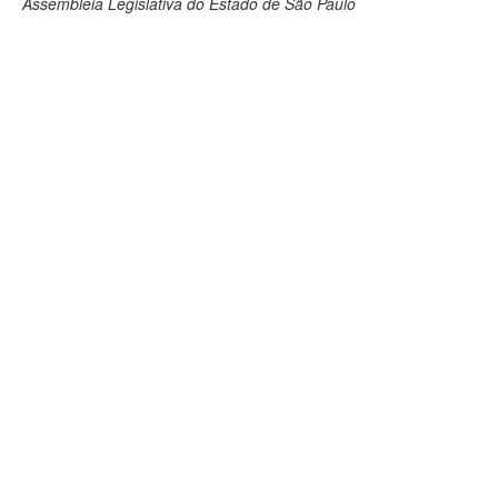
Assembleia Legislativa do Estado de São Paulo
Deputados Estaduais
Administração
Legislação
Agenda
Perguntas frequentes
Contato