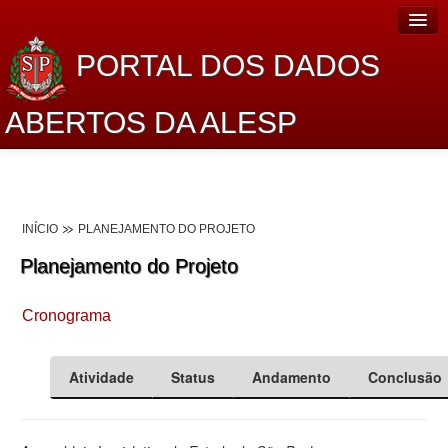
PORTAL DOS DADOS
ABERTOS DA ALESP
Home
Sobre o projeto
INÍCIO
PLANEJAMENTO DO PROJETO
Dados Abertos Alesp
Planejamento do Projeto
Lei de Acesso à Informação
Cronograma
Dados Governamentais Abertos
Planejamento
Atividade
Status
Andamento
Conclusão
Catálogo de dados
Processo Legislativo