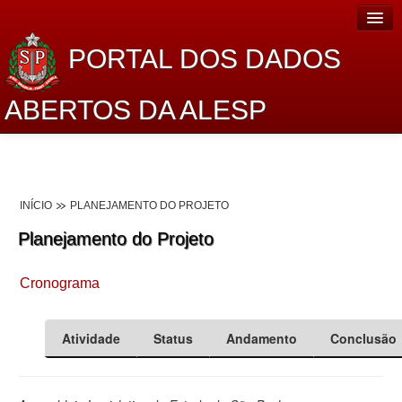
PORTAL DOS DADOS
ABERTOS DA ALESP
Home
Sobre o projeto
INÍCIO
PLANEJAMENTO DO PROJETO
Dados Abertos Alesp
Planejamento do Projeto
Lei de Acesso à Informação
Cronograma
Dados Governamentais Abertos
Planejamento
Atividade
Status
Andamento
Conclusão
Catálogo de dados
Processo Legislativo