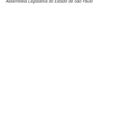
Assembleia Legislativa do Estado de São Paulo
Deputados Estaduais
Administração
Legislação
Agenda
Perguntas frequentes
Contato