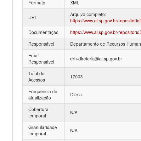
Formato
XML
Deputados Estaduais
Arquivo completo:
URL
https://www.al.sp.gov.br/repositor
Administração
Documentação
https://www.al.sp.gov.br/repositor
Legislação
Responsável
Departamento de Recursos Human
Agenda
Email
drh-diretoria@al.sp.gov.br
Perguntas frequentes
Responsável
Contato
Total de
17003
Acessos
Frequência de
Diária
atualização
Cobertura
N/A
temporal
Granularidade
N/A
temporal