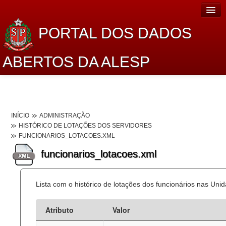
PORTAL DOS DADOS
ABERTOS DA ALESP
Home
Sobre o projeto
INÍCIO
ADMINISTRAÇÃO
Dados Abertos Alesp
HISTÓRICO DE LOTAÇÕES DOS SERVIDORES
FUNCIONARIOS_LOTACOES.XML
Lei de Acesso à Informação
funcionarios_lotacoes.xml
Dados Governamentais Abertos
Planejamento
Lista com o histórico de lotações dos funcionários nas Unid
Catálogo de dados
Atributo
Valor
Processo Legislativo