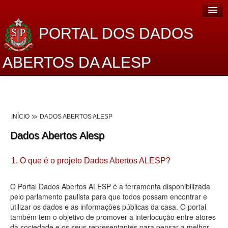
PORTAL DOS DADOS
ABERTOS DA ALESP
Home
Sobre o projeto
INÍCIO
DADOS ABERTOS ALESP
Dados Abertos Alesp
Dados Abertos Alesp
Lei de Acesso à Informação
1. O que é o projeto Dados Abertos ALESP?
Dados Governamentais Abertos
Planejamento
O Portal Dados Abertos ALESP é a ferramenta disponibilizada
pelo parlamento paulista para que todos possam encontrar e
Catálogo de dados
utilizar os dados e as informações públicas da casa. O portal
também tem o objetivo de promover a interlocução entre atores
Processo Legislativo
da sociedade e os seus representantes para pensar a melhor