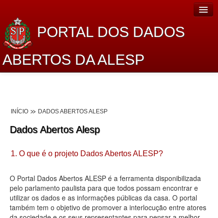
PORTAL DOS DADOS
ABERTOS DA ALESP
Home
Sobre o projeto
INÍCIO
DADOS ABERTOS ALESP
Dados Abertos Alesp
Dados Abertos Alesp
Lei de Acesso à Informação
1. O que é o projeto Dados Abertos ALESP?
Dados Governamentais Abertos
Planejamento
O Portal Dados Abertos ALESP é a ferramenta disponibilizada
pelo parlamento paulista para que todos possam encontrar e
Catálogo de dados
utilizar os dados e as informações públicas da casa. O portal
também tem o objetivo de promover a interlocução entre atores
Processo Legislativo
da sociedade e os seus representantes para pensar a melhor