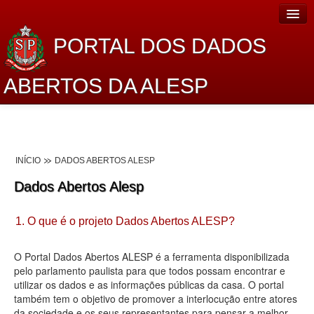
PORTAL DOS DADOS
ABERTOS DA ALESP
Home
Sobre o projeto
INÍCIO
DADOS ABERTOS ALESP
Dados Abertos Alesp
Dados Abertos Alesp
Lei de Acesso à Informação
1. O que é o projeto Dados Abertos ALESP?
Dados Governamentais Abertos
Planejamento
O Portal Dados Abertos ALESP é a ferramenta disponibilizada
pelo parlamento paulista para que todos possam encontrar e
Catálogo de dados
utilizar os dados e as informações públicas da casa. O portal
também tem o objetivo de promover a interlocução entre atores
Processo Legislativo
da sociedade e os seus representantes para pensar a melhor