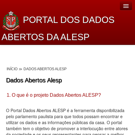
PORTAL DOS DADOS
ABERTOS DA ALESP
Home
Sobre o projeto
INÍCIO
DADOS ABERTOS ALESP
Dados Abertos Alesp
Dados Abertos Alesp
Lei de Acesso à Informação
1. O que é o projeto Dados Abertos ALESP?
Dados Governamentais Abertos
Planejamento
O Portal Dados Abertos ALESP é a ferramenta disponibilizada
pelo parlamento paulista para que todos possam encontrar e
Catálogo de dados
utilizar os dados e as informações públicas da casa. O portal
também tem o objetivo de promover a interlocução entre atores
Processo Legislativo
da sociedade e os seus representantes para pensar a melhor