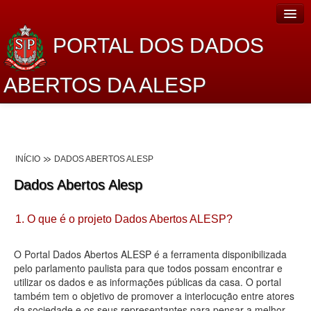
PORTAL DOS DADOS
ABERTOS DA ALESP
Home
Sobre o projeto
INÍCIO
DADOS ABERTOS ALESP
Dados Abertos Alesp
Dados Abertos Alesp
Lei de Acesso à Informação
1. O que é o projeto Dados Abertos ALESP?
Dados Governamentais Abertos
Planejamento
O Portal Dados Abertos ALESP é a ferramenta disponibilizada
pelo parlamento paulista para que todos possam encontrar e
Catálogo de dados
utilizar os dados e as informações públicas da casa. O portal
também tem o objetivo de promover a interlocução entre atores
Processo Legislativo
da sociedade e os seus representantes para pensar a melhor