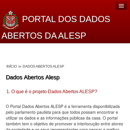
PORTAL DOS DADOS
ABERTOS DA ALESP
Home
Sobre o projeto
INÍCIO
DADOS ABERTOS ALESP
Dados Abertos Alesp
Dados Abertos Alesp
Lei de Acesso à Informação
1. O que é o projeto Dados Abertos ALESP?
Dados Governamentais Abertos
Planejamento
O Portal Dados Abertos ALESP é a ferramenta disponibilizada
pelo parlamento paulista para que todos possam encontrar e
Catálogo de dados
utilizar os dados e as informações públicas da casa. O portal
também tem o objetivo de promover a interlocução entre atores
Processo Legislativo
da sociedade e os seus representantes para pensar a melhor