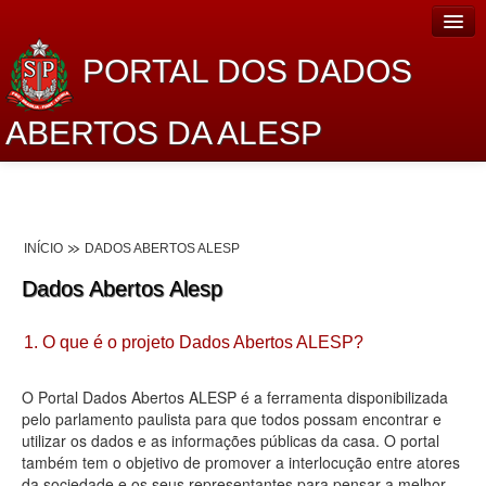
PORTAL DOS DADOS
ABERTOS DA ALESP
Home
Sobre o projeto
INÍCIO
DADOS ABERTOS ALESP
Dados Abertos Alesp
Dados Abertos Alesp
Lei de Acesso à Informação
1. O que é o projeto Dados Abertos ALESP?
Dados Governamentais Abertos
Planejamento
O Portal Dados Abertos ALESP é a ferramenta disponibilizada
pelo parlamento paulista para que todos possam encontrar e
Catálogo de dados
utilizar os dados e as informações públicas da casa. O portal
também tem o objetivo de promover a interlocução entre atores
Processo Legislativo
da sociedade e os seus representantes para pensar a melhor