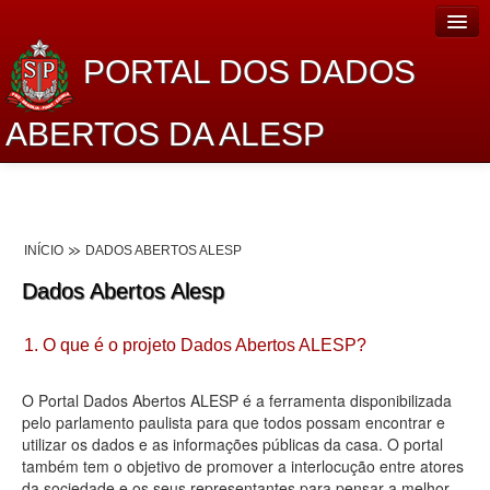
PORTAL DOS DADOS
ABERTOS DA ALESP
Home
Sobre o projeto
INÍCIO
DADOS ABERTOS ALESP
Dados Abertos Alesp
Dados Abertos Alesp
Lei de Acesso à Informação
1. O que é o projeto Dados Abertos ALESP?
Dados Governamentais Abertos
Planejamento
O Portal Dados Abertos ALESP é a ferramenta disponibilizada
pelo parlamento paulista para que todos possam encontrar e
Catálogo de dados
utilizar os dados e as informações públicas da casa. O portal
também tem o objetivo de promover a interlocução entre atores
Processo Legislativo
da sociedade e os seus representantes para pensar a melhor