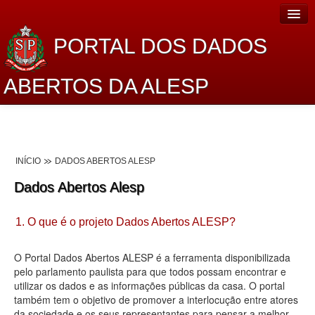
PORTAL DOS DADOS
ABERTOS DA ALESP
Home
Sobre o projeto
INÍCIO
DADOS ABERTOS ALESP
Dados Abertos Alesp
Dados Abertos Alesp
Lei de Acesso à Informação
1. O que é o projeto Dados Abertos ALESP?
Dados Governamentais Abertos
Planejamento
O Portal Dados Abertos ALESP é a ferramenta disponibilizada
pelo parlamento paulista para que todos possam encontrar e
Catálogo de dados
utilizar os dados e as informações públicas da casa. O portal
também tem o objetivo de promover a interlocução entre atores
Processo Legislativo
da sociedade e os seus representantes para pensar a melhor