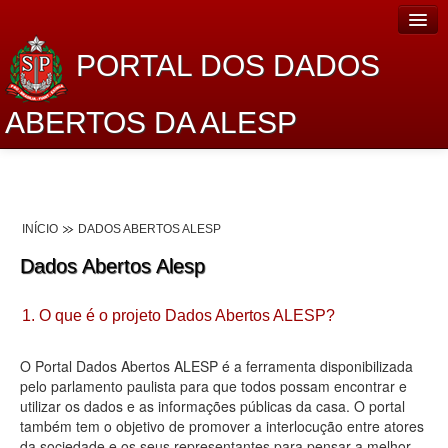
PORTAL DOS DADOS
ABERTOS DA ALESP
Home
Sobre o projeto
INÍCIO
DADOS ABERTOS ALESP
Dados Abertos Alesp
Dados Abertos Alesp
Lei de Acesso à Informação
1. O que é o projeto Dados Abertos ALESP?
Dados Governamentais Abertos
Planejamento
O Portal Dados Abertos ALESP é a ferramenta disponibilizada
pelo parlamento paulista para que todos possam encontrar e
Catálogo de dados
utilizar os dados e as informações públicas da casa. O portal
também tem o objetivo de promover a interlocução entre atores
Processo Legislativo
da sociedade e os seus representantes para pensar a melhor