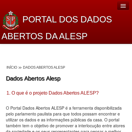
PORTAL DOS DADOS
ABERTOS DA ALESP
Home
Sobre o projeto
INÍCIO
DADOS ABERTOS ALESP
Dados Abertos Alesp
Dados Abertos Alesp
Lei de Acesso à Informação
1. O que é o projeto Dados Abertos ALESP?
Dados Governamentais Abertos
Planejamento
O Portal Dados Abertos ALESP é a ferramenta disponibilizada
pelo parlamento paulista para que todos possam encontrar e
Catálogo de dados
utilizar os dados e as informações públicas da casa. O portal
também tem o objetivo de promover a interlocução entre atores
Processo Legislativo
da sociedade e os seus representantes para pensar a melhor