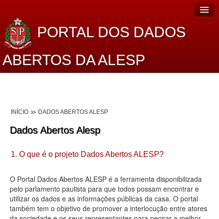
PORTAL DOS DADOS
ABERTOS DA ALESP
Home
Sobre o projeto
INÍCIO
DADOS ABERTOS ALESP
Dados Abertos Alesp
Dados Abertos Alesp
Lei de Acesso à Informação
1. O que é o projeto Dados Abertos ALESP?
Dados Governamentais Abertos
Planejamento
O Portal Dados Abertos ALESP é a ferramenta disponibilizada
pelo parlamento paulista para que todos possam encontrar e
Catálogo de dados
utilizar os dados e as informações públicas da casa. O portal
também tem o objetivo de promover a interlocução entre atores
Processo Legislativo
da sociedade e os seus representantes para pensar a melhor