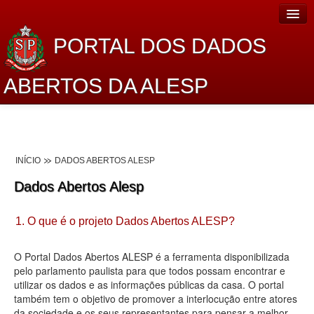
PORTAL DOS DADOS
ABERTOS DA ALESP
Home
Sobre o projeto
INÍCIO
DADOS ABERTOS ALESP
Dados Abertos Alesp
Dados Abertos Alesp
Lei de Acesso à Informação
1. O que é o projeto Dados Abertos ALESP?
Dados Governamentais Abertos
Planejamento
O Portal Dados Abertos ALESP é a ferramenta disponibilizada
pelo parlamento paulista para que todos possam encontrar e
Catálogo de dados
utilizar os dados e as informações públicas da casa. O portal
também tem o objetivo de promover a interlocução entre atores
Processo Legislativo
da sociedade e os seus representantes para pensar a melhor