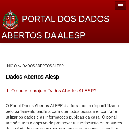
PORTAL DOS DADOS
ABERTOS DA ALESP
Home
Sobre o projeto
INÍCIO
DADOS ABERTOS ALESP
Dados Abertos Alesp
Dados Abertos Alesp
Lei de Acesso à Informação
1. O que é o projeto Dados Abertos ALESP?
Dados Governamentais Abertos
Planejamento
O Portal Dados Abertos ALESP é a ferramenta disponibilizada
pelo parlamento paulista para que todos possam encontrar e
Catálogo de dados
utilizar os dados e as informações públicas da casa. O portal
também tem o objetivo de promover a interlocução entre atores
Processo Legislativo
da sociedade e os seus representantes para pensar a melhor