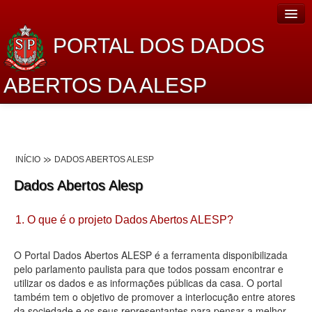
PORTAL DOS DADOS
ABERTOS DA ALESP
Home
Sobre o projeto
INÍCIO
DADOS ABERTOS ALESP
Dados Abertos Alesp
Dados Abertos Alesp
Lei de Acesso à Informação
1. O que é o projeto Dados Abertos ALESP?
Dados Governamentais Abertos
Planejamento
O Portal Dados Abertos ALESP é a ferramenta disponibilizada
pelo parlamento paulista para que todos possam encontrar e
Catálogo de dados
utilizar os dados e as informações públicas da casa. O portal
também tem o objetivo de promover a interlocução entre atores
Processo Legislativo
da sociedade e os seus representantes para pensar a melhor