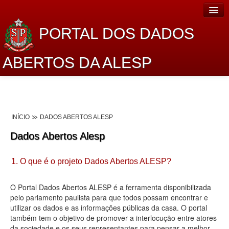
PORTAL DOS DADOS
ABERTOS DA ALESP
Home
Sobre o projeto
INÍCIO
DADOS ABERTOS ALESP
Dados Abertos Alesp
Dados Abertos Alesp
Lei de Acesso à Informação
1. O que é o projeto Dados Abertos ALESP?
Dados Governamentais Abertos
Planejamento
O Portal Dados Abertos ALESP é a ferramenta disponibilizada
pelo parlamento paulista para que todos possam encontrar e
Catálogo de dados
utilizar os dados e as informações públicas da casa. O portal
também tem o objetivo de promover a interlocução entre atores
Processo Legislativo
da sociedade e os seus representantes para pensar a melhor