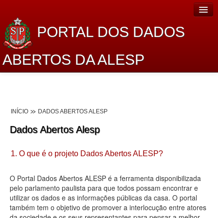
PORTAL DOS DADOS
ABERTOS DA ALESP
Home
Sobre o projeto
INÍCIO
DADOS ABERTOS ALESP
Dados Abertos Alesp
Dados Abertos Alesp
Lei de Acesso à Informação
1. O que é o projeto Dados Abertos ALESP?
Dados Governamentais Abertos
Planejamento
O Portal Dados Abertos ALESP é a ferramenta disponibilizada
pelo parlamento paulista para que todos possam encontrar e
Catálogo de dados
utilizar os dados e as informações públicas da casa. O portal
também tem o objetivo de promover a interlocução entre atores
Processo Legislativo
da sociedade e os seus representantes para pensar a melhor