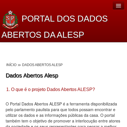
PORTAL DOS DADOS
ABERTOS DA ALESP
Home
Sobre o projeto
INÍCIO
DADOS ABERTOS ALESP
Dados Abertos Alesp
Dados Abertos Alesp
Lei de Acesso à Informação
1. O que é o projeto Dados Abertos ALESP?
Dados Governamentais Abertos
Planejamento
O Portal Dados Abertos ALESP é a ferramenta disponibilizada
pelo parlamento paulista para que todos possam encontrar e
Catálogo de dados
utilizar os dados e as informações públicas da casa. O portal
também tem o objetivo de promover a interlocução entre atores
Processo Legislativo
da sociedade e os seus representantes para pensar a melhor