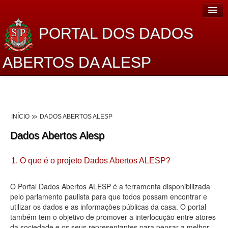
PORTAL DOS DADOS
ABERTOS DA ALESP
Home
Sobre o projeto
INÍCIO
DADOS ABERTOS ALESP
Dados Abertos Alesp
Dados Abertos Alesp
Lei de Acesso à Informação
1. O que é o projeto Dados Abertos ALESP?
Dados Governamentais Abertos
Planejamento
O Portal Dados Abertos ALESP é a ferramenta disponibilizada
pelo parlamento paulista para que todos possam encontrar e
Catálogo de dados
utilizar os dados e as informações públicas da casa. O portal
também tem o objetivo de promover a interlocução entre atores
Processo Legislativo
da sociedade e os seus representantes para pensar a melhor