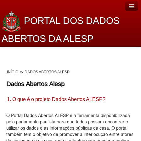
PORTAL DOS DADOS
ABERTOS DA ALESP
Home
Sobre o projeto
INÍCIO
DADOS ABERTOS ALESP
Dados Abertos Alesp
Dados Abertos Alesp
Lei de Acesso à Informação
1. O que é o projeto Dados Abertos ALESP?
Dados Governamentais Abertos
Planejamento
O Portal Dados Abertos ALESP é a ferramenta disponibilizada
pelo parlamento paulista para que todos possam encontrar e
Catálogo de dados
utilizar os dados e as informações públicas da casa. O portal
também tem o objetivo de promover a interlocução entre atores
Processo Legislativo
da sociedade e os seus representantes para pensar a melhor