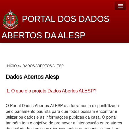
PORTAL DOS DADOS
ABERTOS DA ALESP
Home
Sobre o projeto
INÍCIO
DADOS ABERTOS ALESP
Dados Abertos Alesp
Dados Abertos Alesp
Lei de Acesso à Informação
1. O que é o projeto Dados Abertos ALESP?
Dados Governamentais Abertos
Planejamento
O Portal Dados Abertos ALESP é a ferramenta disponibilizada
pelo parlamento paulista para que todos possam encontrar e
Catálogo de dados
utilizar os dados e as informações públicas da casa. O portal
também tem o objetivo de promover a interlocução entre atores
Processo Legislativo
da sociedade e os seus representantes para pensar a melhor