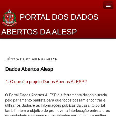
PORTAL DOS DADOS
ABERTOS DA ALESP
Home
Sobre o projeto
INÍCIO
DADOS ABERTOS ALESP
Dados Abertos Alesp
Dados Abertos Alesp
Lei de Acesso à Informação
1. O que é o projeto Dados Abertos ALESP?
Dados Governamentais Abertos
Planejamento
O Portal Dados Abertos ALESP é a ferramenta disponibilizada
pelo parlamento paulista para que todos possam encontrar e
Catálogo de dados
utilizar os dados e as informações públicas da casa. O portal
também tem o objetivo de promover a interlocução entre atores
Processo Legislativo
da sociedade e os seus representantes para pensar a melhor