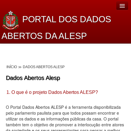
PORTAL DOS DADOS
ABERTOS DA ALESP
Home
Sobre o projeto
INÍCIO
DADOS ABERTOS ALESP
Dados Abertos Alesp
Dados Abertos Alesp
Lei de Acesso à Informação
1. O que é o projeto Dados Abertos ALESP?
Dados Governamentais Abertos
Planejamento
O Portal Dados Abertos ALESP é a ferramenta disponibilizada
pelo parlamento paulista para que todos possam encontrar e
Catálogo de dados
utilizar os dados e as informações públicas da casa. O portal
também tem o objetivo de promover a interlocução entre atores
Processo Legislativo
da sociedade e os seus representantes para pensar a melhor