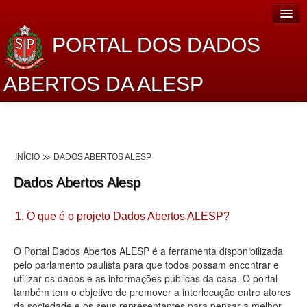
PORTAL DOS DADOS
ABERTOS DA ALESP
Home
Sobre o projeto
INÍCIO
DADOS ABERTOS ALESP
Dados Abertos Alesp
Dados Abertos Alesp
Lei de Acesso à Informação
1. O que é o projeto Dados Abertos ALESP?
Dados Governamentais Abertos
Planejamento
O Portal Dados Abertos ALESP é a ferramenta disponibilizada
pelo parlamento paulista para que todos possam encontrar e
Catálogo de dados
utilizar os dados e as informações públicas da casa. O portal
também tem o objetivo de promover a interlocução entre atores
Processo Legislativo
da sociedade e os seus representantes para pensar a melhor