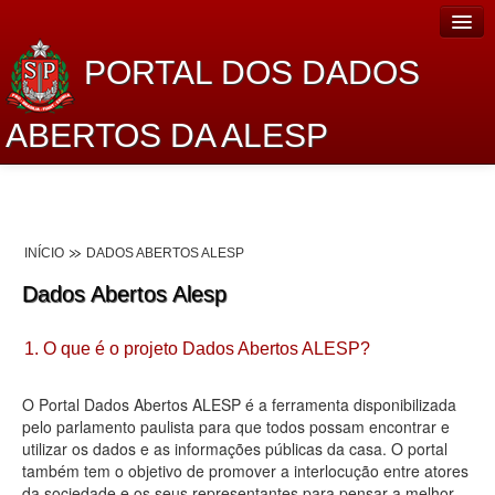
PORTAL DOS DADOS
ABERTOS DA ALESP
Home
Sobre o projeto
INÍCIO
DADOS ABERTOS ALESP
Dados Abertos Alesp
Dados Abertos Alesp
Lei de Acesso à Informação
1. O que é o projeto Dados Abertos ALESP?
Dados Governamentais Abertos
Planejamento
O Portal Dados Abertos ALESP é a ferramenta disponibilizada
pelo parlamento paulista para que todos possam encontrar e
Catálogo de dados
utilizar os dados e as informações públicas da casa. O portal
também tem o objetivo de promover a interlocução entre atores
Processo Legislativo
da sociedade e os seus representantes para pensar a melhor