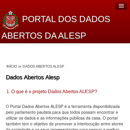
PORTAL DOS DADOS
ABERTOS DA ALESP
Home
Sobre o projeto
INÍCIO
DADOS ABERTOS ALESP
Dados Abertos Alesp
Dados Abertos Alesp
Lei de Acesso à Informação
1. O que é o projeto Dados Abertos ALESP?
Dados Governamentais Abertos
Planejamento
O Portal Dados Abertos ALESP é a ferramenta disponibilizada
pelo parlamento paulista para que todos possam encontrar e
Catálogo de dados
utilizar os dados e as informações públicas da casa. O portal
também tem o objetivo de promover a interlocução entre atores
Processo Legislativo
da sociedade e os seus representantes para pensar a melhor