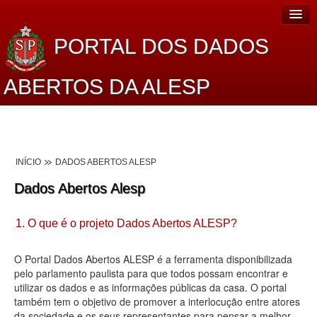
PORTAL DOS DADOS
ABERTOS DA ALESP
Home
Sobre o projeto
INÍCIO
DADOS ABERTOS ALESP
Dados Abertos Alesp
Dados Abertos Alesp
Lei de Acesso à Informação
1. O que é o projeto Dados Abertos ALESP?
Dados Governamentais Abertos
Planejamento
O Portal Dados Abertos ALESP é a ferramenta disponibilizada
pelo parlamento paulista para que todos possam encontrar e
Catálogo de dados
utilizar os dados e as informações públicas da casa. O portal
também tem o objetivo de promover a interlocução entre atores
Processo Legislativo
da sociedade e os seus representantes para pensar a melhor