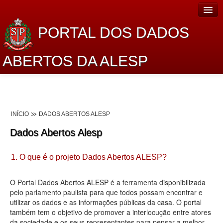
PORTAL DOS DADOS
ABERTOS DA ALESP
Home
Sobre o projeto
INÍCIO
DADOS ABERTOS ALESP
Dados Abertos Alesp
Dados Abertos Alesp
Lei de Acesso à Informação
1. O que é o projeto Dados Abertos ALESP?
Dados Governamentais Abertos
Planejamento
O Portal Dados Abertos ALESP é a ferramenta disponibilizada
pelo parlamento paulista para que todos possam encontrar e
Catálogo de dados
utilizar os dados e as informações públicas da casa. O portal
também tem o objetivo de promover a interlocução entre atores
Processo Legislativo
da sociedade e os seus representantes para pensar a melhor