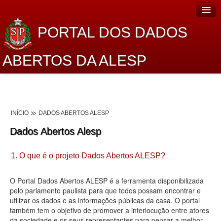
PORTAL DOS DADOS
ABERTOS DA ALESP
Home
Sobre o projeto
INÍCIO
DADOS ABERTOS ALESP
Dados Abertos Alesp
Dados Abertos Alesp
Lei de Acesso à Informação
1. O que é o projeto Dados Abertos ALESP?
Dados Governamentais Abertos
Planejamento
O Portal Dados Abertos ALESP é a ferramenta disponibilizada
pelo parlamento paulista para que todos possam encontrar e
Catálogo de dados
utilizar os dados e as informações públicas da casa. O portal
também tem o objetivo de promover a interlocução entre atores
Processo Legislativo
da sociedade e os seus representantes para pensar a melhor