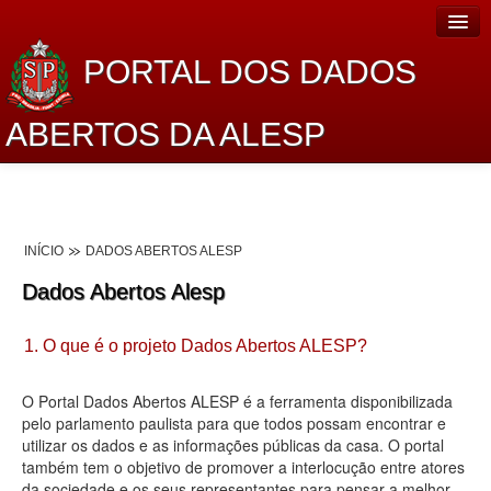
PORTAL DOS DADOS
ABERTOS DA ALESP
Home
Sobre o projeto
INÍCIO
DADOS ABERTOS ALESP
Dados Abertos Alesp
Dados Abertos Alesp
Lei de Acesso à Informação
1. O que é o projeto Dados Abertos ALESP?
Dados Governamentais Abertos
Planejamento
O Portal Dados Abertos ALESP é a ferramenta disponibilizada
pelo parlamento paulista para que todos possam encontrar e
Catálogo de dados
utilizar os dados e as informações públicas da casa. O portal
também tem o objetivo de promover a interlocução entre atores
Processo Legislativo
da sociedade e os seus representantes para pensar a melhor