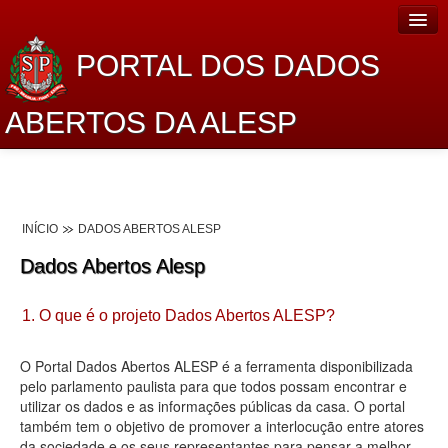
PORTAL DOS DADOS
ABERTOS DA ALESP
Home
Sobre o projeto
INÍCIO
DADOS ABERTOS ALESP
Dados Abertos Alesp
Dados Abertos Alesp
Lei de Acesso à Informação
1. O que é o projeto Dados Abertos ALESP?
Dados Governamentais Abertos
Planejamento
O Portal Dados Abertos ALESP é a ferramenta disponibilizada
pelo parlamento paulista para que todos possam encontrar e
Catálogo de dados
utilizar os dados e as informações públicas da casa. O portal
também tem o objetivo de promover a interlocução entre atores
Processo Legislativo
da sociedade e os seus representantes para pensar a melhor