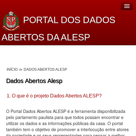
PORTAL DOS DADOS
ABERTOS DA ALESP
Home
Sobre o projeto
INÍCIO
DADOS ABERTOS ALESP
Dados Abertos Alesp
Dados Abertos Alesp
Lei de Acesso à Informação
1. O que é o projeto Dados Abertos ALESP?
Dados Governamentais Abertos
Planejamento
O Portal Dados Abertos ALESP é a ferramenta disponibilizada
pelo parlamento paulista para que todos possam encontrar e
Catálogo de dados
utilizar os dados e as informações públicas da casa. O portal
também tem o objetivo de promover a interlocução entre atores
Processo Legislativo
da sociedade e os seus representantes para pensar a melhor