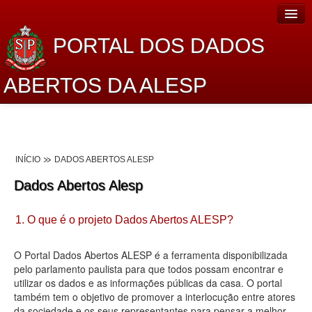
PORTAL DOS DADOS
ABERTOS DA ALESP
Home
Sobre o projeto
INÍCIO
DADOS ABERTOS ALESP
Dados Abertos Alesp
Dados Abertos Alesp
Lei de Acesso à Informação
1. O que é o projeto Dados Abertos ALESP?
Dados Governamentais Abertos
Planejamento
O Portal Dados Abertos ALESP é a ferramenta disponibilizada
pelo parlamento paulista para que todos possam encontrar e
Catálogo de dados
utilizar os dados e as informações públicas da casa. O portal
também tem o objetivo de promover a interlocução entre atores
Processo Legislativo
da sociedade e os seus representantes para pensar a melhor