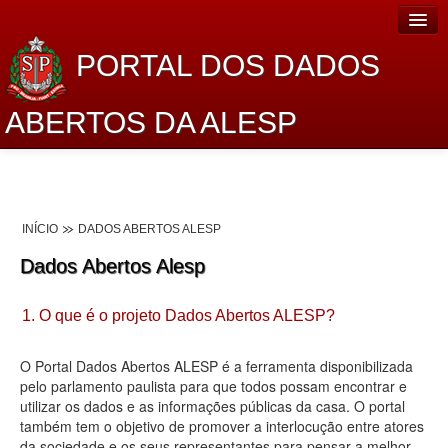
PORTAL DOS DADOS
ABERTOS DA ALESP
Home
Sobre o projeto
INÍCIO
DADOS ABERTOS ALESP
Dados Abertos Alesp
Dados Abertos Alesp
Lei de Acesso à Informação
1. O que é o projeto Dados Abertos ALESP?
Dados Governamentais Abertos
Planejamento
O Portal Dados Abertos ALESP é a ferramenta disponibilizada
pelo parlamento paulista para que todos possam encontrar e
Catálogo de dados
utilizar os dados e as informações públicas da casa. O portal
também tem o objetivo de promover a interlocução entre atores
Processo Legislativo
da sociedade e os seus representantes para pensar a melhor