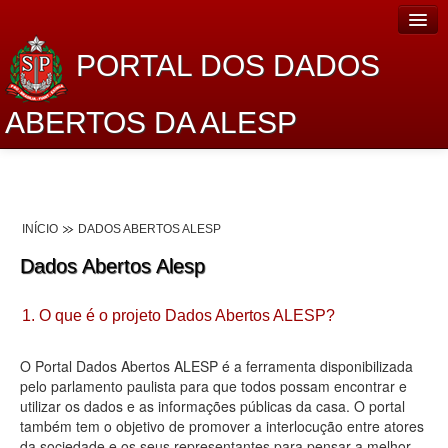
PORTAL DOS DADOS
ABERTOS DA ALESP
Home
Sobre o projeto
INÍCIO
DADOS ABERTOS ALESP
Dados Abertos Alesp
Dados Abertos Alesp
Lei de Acesso à Informação
1. O que é o projeto Dados Abertos ALESP?
Dados Governamentais Abertos
Planejamento
O Portal Dados Abertos ALESP é a ferramenta disponibilizada
pelo parlamento paulista para que todos possam encontrar e
Catálogo de dados
utilizar os dados e as informações públicas da casa. O portal
também tem o objetivo de promover a interlocução entre atores
Processo Legislativo
da sociedade e os seus representantes para pensar a melhor