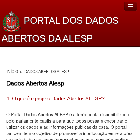
PORTAL DOS DADOS
ABERTOS DA ALESP
Home
Sobre o projeto
INÍCIO
DADOS ABERTOS ALESP
Dados Abertos Alesp
Dados Abertos Alesp
Lei de Acesso à Informação
1. O que é o projeto Dados Abertos ALESP?
Dados Governamentais Abertos
Planejamento
O Portal Dados Abertos ALESP é a ferramenta disponibilizada
pelo parlamento paulista para que todos possam encontrar e
Catálogo de dados
utilizar os dados e as informações públicas da casa. O portal
também tem o objetivo de promover a interlocução entre atores
Processo Legislativo
da sociedade e os seus representantes para pensar a melhor