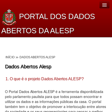
PORTAL DOS DADOS
ABERTOS DA ALESP
Home
Sobre o projeto
INÍCIO
DADOS ABERTOS ALESP
Dados Abertos Alesp
Dados Abertos Alesp
Lei de Acesso à Informação
1. O que é o projeto Dados Abertos ALESP?
Dados Governamentais Abertos
Planejamento
O Portal Dados Abertos ALESP é a ferramenta disponibilizada
pelo parlamento paulista para que todos possam encontrar e
Catálogo de dados
utilizar os dados e as informações públicas da casa. O portal
também tem o objetivo de promover a interlocução entre atores
Processo Legislativo
da sociedade e os seus representantes para pensar a melhor