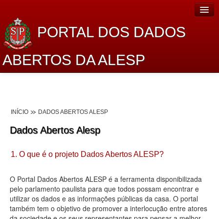
PORTAL DOS DADOS
ABERTOS DA ALESP
Home
Sobre o projeto
INÍCIO
DADOS ABERTOS ALESP
Dados Abertos Alesp
Dados Abertos Alesp
Lei de Acesso à Informação
1. O que é o projeto Dados Abertos ALESP?
Dados Governamentais Abertos
Planejamento
O Portal Dados Abertos ALESP é a ferramenta disponibilizada
pelo parlamento paulista para que todos possam encontrar e
Catálogo de dados
utilizar os dados e as informações públicas da casa. O portal
também tem o objetivo de promover a interlocução entre atores
Processo Legislativo
da sociedade e os seus representantes para pensar a melhor