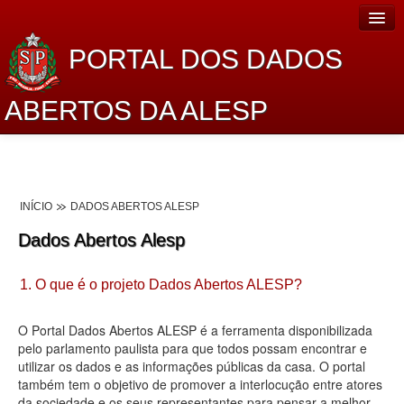
PORTAL DOS DADOS
ABERTOS DA ALESP
Home
Sobre o projeto
INÍCIO
DADOS ABERTOS ALESP
Dados Abertos Alesp
Dados Abertos Alesp
Lei de Acesso à Informação
1. O que é o projeto Dados Abertos ALESP?
Dados Governamentais Abertos
Planejamento
O Portal Dados Abertos ALESP é a ferramenta disponibilizada
pelo parlamento paulista para que todos possam encontrar e
Catálogo de dados
utilizar os dados e as informações públicas da casa. O portal
também tem o objetivo de promover a interlocução entre atores
Processo Legislativo
da sociedade e os seus representantes para pensar a melhor