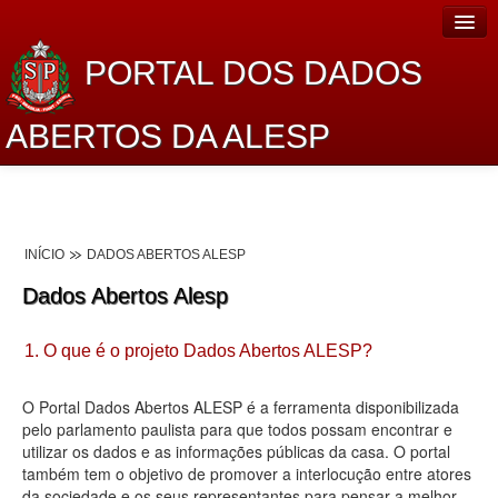
PORTAL DOS DADOS
ABERTOS DA ALESP
Home
Sobre o projeto
INÍCIO
DADOS ABERTOS ALESP
Dados Abertos Alesp
Dados Abertos Alesp
Lei de Acesso à Informação
1. O que é o projeto Dados Abertos ALESP?
Dados Governamentais Abertos
Planejamento
O Portal Dados Abertos ALESP é a ferramenta disponibilizada
pelo parlamento paulista para que todos possam encontrar e
Catálogo de dados
utilizar os dados e as informações públicas da casa. O portal
também tem o objetivo de promover a interlocução entre atores
Processo Legislativo
da sociedade e os seus representantes para pensar a melhor