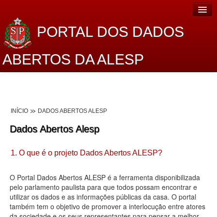
PORTAL DOS DADOS
ABERTOS DA ALESP
Home
Sobre o projeto
INÍCIO
DADOS ABERTOS ALESP
Dados Abertos Alesp
Dados Abertos Alesp
Lei de Acesso à Informação
1. O que é o projeto Dados Abertos ALESP?
Dados Governamentais Abertos
Planejamento
O Portal Dados Abertos ALESP é a ferramenta disponibilizada
pelo parlamento paulista para que todos possam encontrar e
Catálogo de dados
utilizar os dados e as informações públicas da casa. O portal
também tem o objetivo de promover a interlocução entre atores
Processo Legislativo
da sociedade e os seus representantes para pensar a melhor