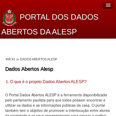
PORTAL DOS DADOS
ABERTOS DA ALESP
Home
Sobre o projeto
INÍCIO
DADOS ABERTOS ALESP
Dados Abertos Alesp
Dados Abertos Alesp
Lei de Acesso à Informação
1. O que é o projeto Dados Abertos ALESP?
Dados Governamentais Abertos
Planejamento
O Portal Dados Abertos ALESP é a ferramenta disponibilizada
pelo parlamento paulista para que todos possam encontrar e
Catálogo de dados
utilizar os dados e as informações públicas da casa. O portal
também tem o objetivo de promover a interlocução entre atores
Processo Legislativo
da sociedade e os seus representantes para pensar a melhor